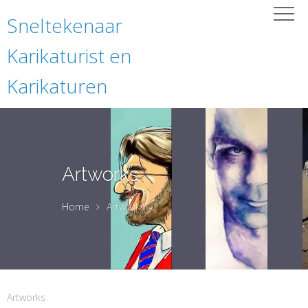
Sneltekenaar
Karikaturist en
Karikaturen
Artworks
Home
Artworks
Artworks