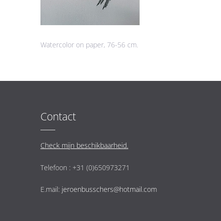
Watercolor on paper, 76-56 cm.
Contact
Check mijn beschikbaarheid.
Telefoon : +31 (0)650973271
E.mail:
jeroenbusschers@hotmail.com