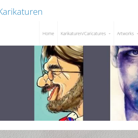
 Karikaturen
Home
Karikaturen/Caricatures
Artworks