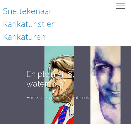
Sneltekenaar
Karikaturist en
Karikaturen
En plein air 8,
watercolor
Home
En plein air 8, watercolor