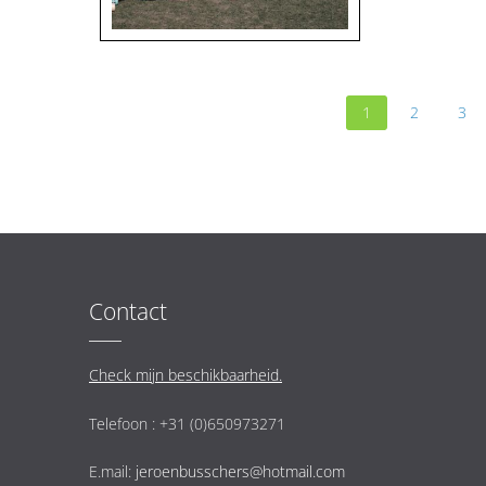
1
2
3
Contact
Check mijn beschikbaarheid.
Telefoon : +31 (0)650973271
E.mail:
jeroenbusschers@hotmail.com