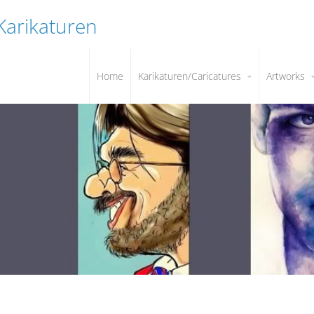
 Karikaturen
Home
Karikaturen/Caricatures
Artworks