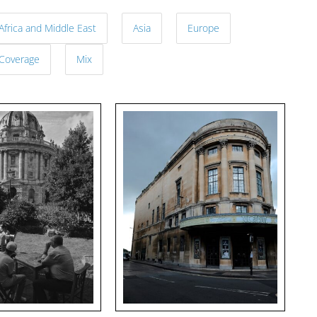
Africa and Middle East
Asia
Europe
 Coverage
Mix