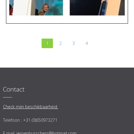
1
2
3
4
Contact
Check mijn beschikbaarheid.
Telefoon : +31 (0)650973271
E.mail:
jeroenbusschers@hotmail.com