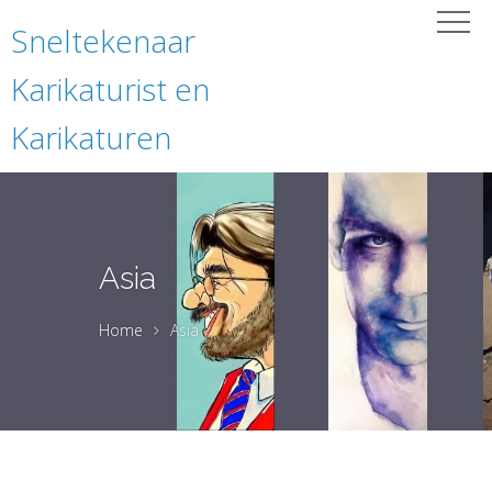
Sneltekenaar
Karikaturist en
Karikaturen
Asia
Home
Asia