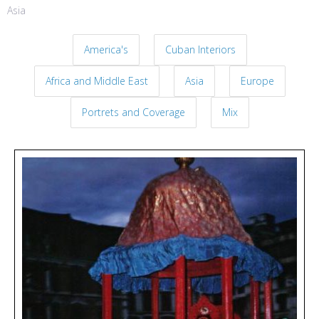
Asia
America's
Cuban Interiors
Africa and Middle East
Asia
Europe
Portrets and Coverage
Mix