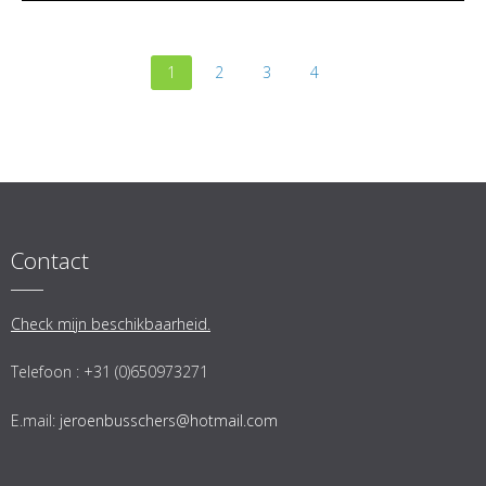
1
2
3
4
Contact
Check mijn beschikbaarheid.
Telefoon : +31 (0)650973271
E.mail:
jeroenbusschers@hotmail.com