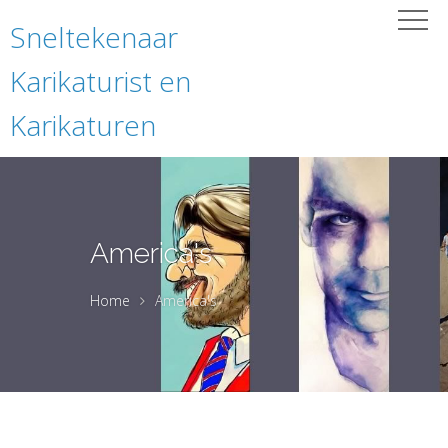
Sneltekenaar
Karikaturist en
Karikaturen
America's
Home
America's