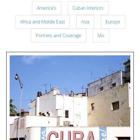
America's
Cuban Interiors
Africa and Middle East
Asia
Europe
Portrets and Coverage
Mix