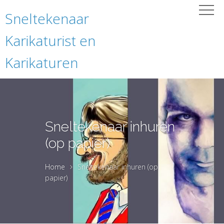
Sneltekenaar
Karikaturist en
Karikaturen
Sneltekenaar inhuren
(op papier)
Home
Sneltekenaar inhuren (op
papier)