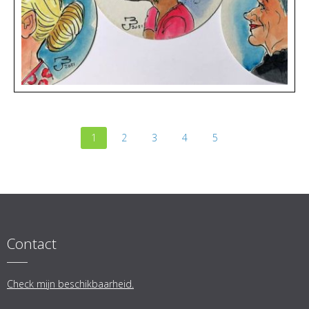
1
2
3
4
5
Contact
Check mijn beschikbaarheid.