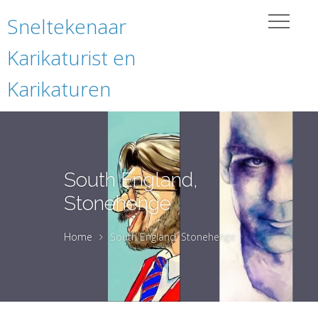
Sneltekenaar
Karikaturist en
Karikaturen
South England,
Stonehenge
Home
South England, Stonehenge