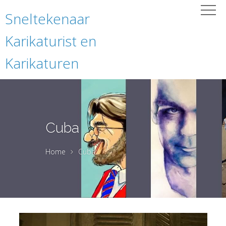
Sneltekenaar
Karikaturist en
Karikaturen
Cuba
Home
Cuba