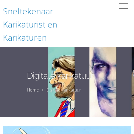
Sneltekenaar
Karikaturist en
Karikaturen
Digitale karikatuur
Home
Digitale karikatuur