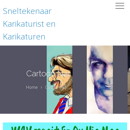
Sneltekenaar
Karikaturist en
Karikaturen
Cartoon Nar
Home
Cartoon Nar