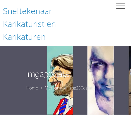
Sneltekenaar
Karikaturist en
Karikaturen
img230dalat
Home
Vietnam
img230dalat