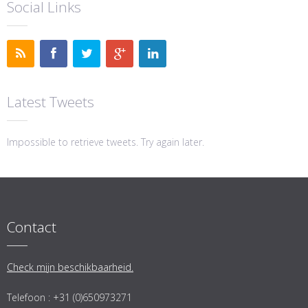
Social Links
Latest Tweets
Impossible to retrieve tweets. Try again later.
Contact
Check mijn beschikbaarheid.
Telefoon : +31 (0)650973271