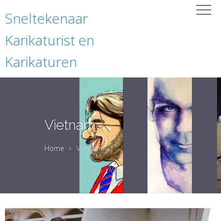
Sneltekenaar
Karikaturist en
Karikaturen
Vietnam
Home
Vietnam