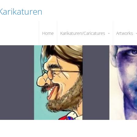
 Karikaturen
Home
Karikaturen/Caricatures
Artworks