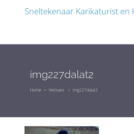
Sneltekenaar Karikaturist en
img227dalat2
Home
Vietnam
img227dalat2