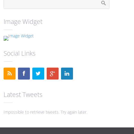
Image Widget
Social Links
Latest Tweets
Impossible to retrieve tweets. Try again later.