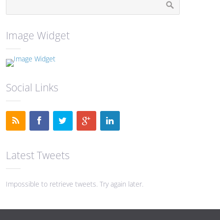
Image Widget
Social Links
Latest Tweets
Impossible to retrieve tweets. Try again later.