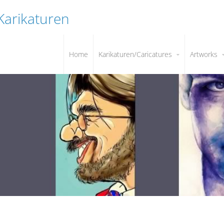
 Karikaturen
Home
Karikaturen/Caricatures
Artworks