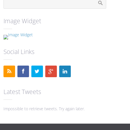
Image Widget
Social Links
Latest Tweets
Impossible to retrieve tweets. Try again later.