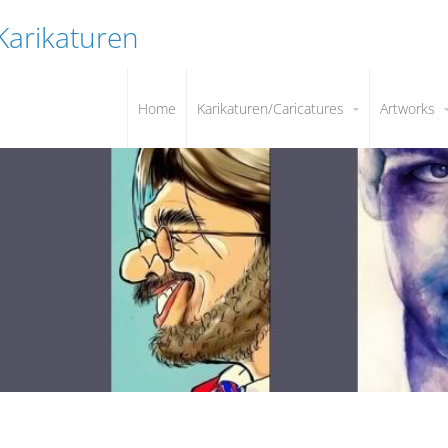
 Karikaturen
Home
Karikaturen/Caricatures
Artworks