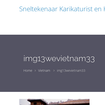
Sneltekenaar Karikaturist en
img13wevietnam33
Home
Vietnam
img13wevietnam33