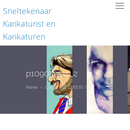
Sneltekenaar
Karikaturist en
Karikaturen
p1090535-1_2
Home
Qatar
p1090535-1_2