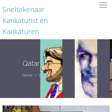
Sneltekenaar
Karikaturist en
Karikaturen
Qatar
Home
Qatar