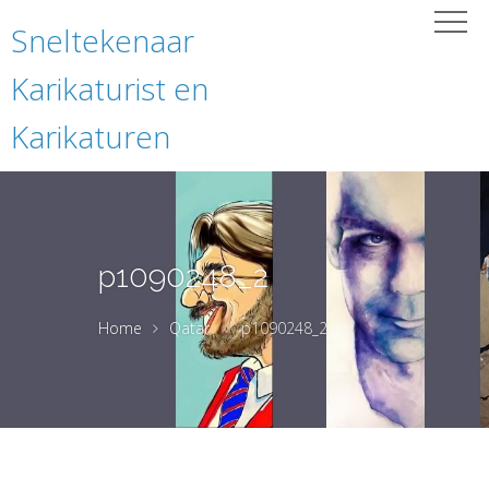
Sneltekenaar
Karikaturist en
Karikaturen
p1090248_2
Home
Qatar
p1090248_2