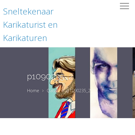
Sneltekenaar
Karikaturist en
Karikaturen
p1090235_2
Home
Qatar
p1090235_2