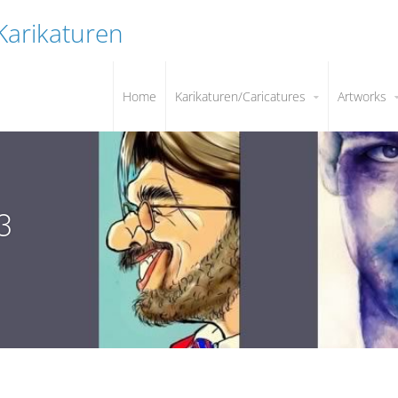
 Karikaturen
Home
Karikaturen/Caricatures
Artworks
3