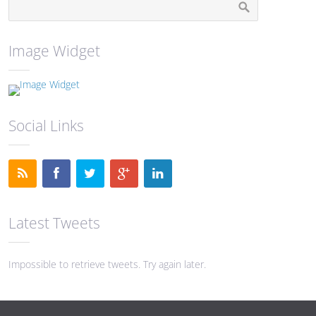
Image Widget
Social Links
Latest Tweets
Impossible to retrieve tweets. Try again later.