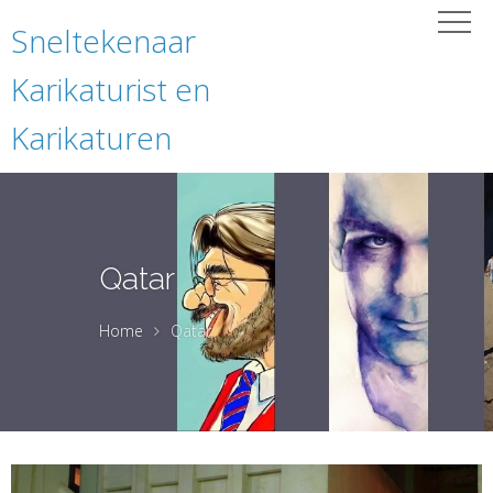
Sneltekenaar
Karikaturist en
Karikaturen
Qatar
Home
Qatar