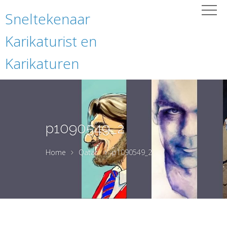
Sneltekenaar
Karikaturist en
Karikaturen
p1090549_2
Home
Qatar
p1090549_2