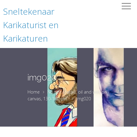
Sneltekenaar
Karikaturist en
Karikaturen
img020
Home
No title (detail), oil and wax on
canvas, 130-100 cm.
img020