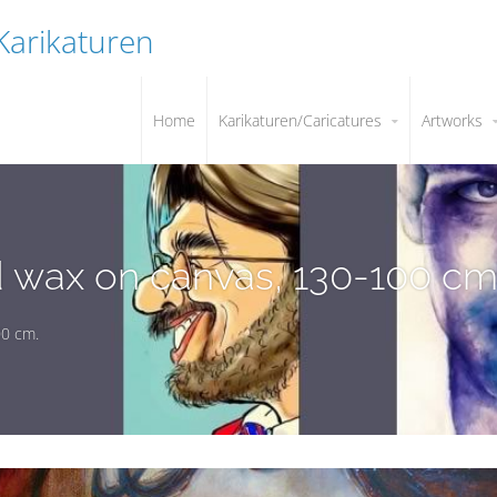
 Karikaturen
Home
Karikaturen/Caricatures
Artworks
 and wax on canvas, 130-100 cm
00 cm.