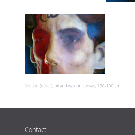
No title (detail), oil and wax on canvas, 130-100 cm.
Contact