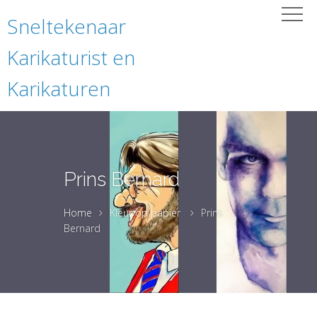
Sneltekenaar
Karikaturist en
Karikaturen
Prins Bernard
Home
Kleur op papier
Prins
Bernard