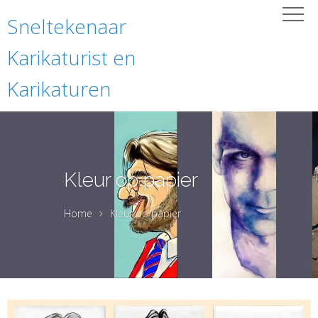
Sneltekenaar
Karikaturist en
Karikaturen
Kleur op papier
Home
Kleur op papier