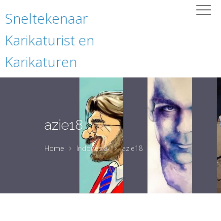
Sneltekenaar
Karikaturist en
Karikaturen
azie18
Home
Indonesia
azie18