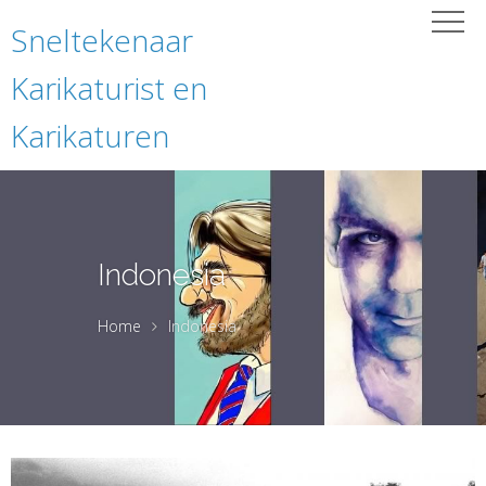
Sneltekenaar
Karikaturist en
Karikaturen
Indonesia
Home
Indonesia