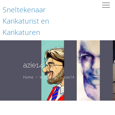
Sneltekenaar
Karikaturist en
Karikaturen
azie14
Home
Indonesia
azie14