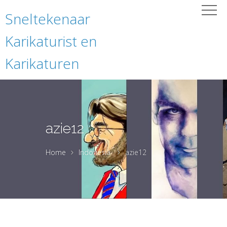
Sneltekenaar
Karikaturist en
Karikaturen
azie12
Home
Indonesia
azie12