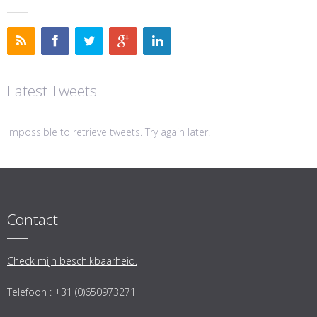
Latest Tweets
Impossible to retrieve tweets. Try again later.
Contact
Check mijn beschikbaarheid.
Telefoon : +31 (0)650973271