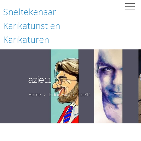
Sneltekenaar
Karikaturist en
Karikaturen
azie11
Home
Indonesia
azie11