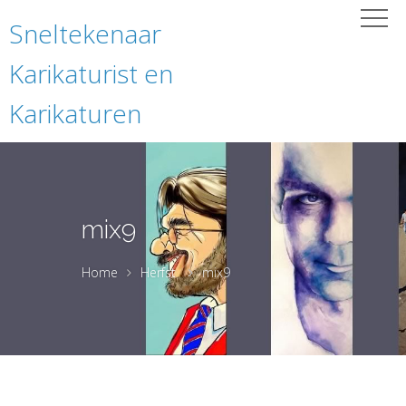
Sneltekenaar
Karikaturist en
Karikaturen
mix9
Home
Herfst
mix9