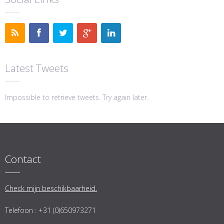
Latest Tweets
Impossible to retrieve tweets. Try again later.
Contact
Check mijn beschikbaarheid.
Telefoon : +31 (0)650973271