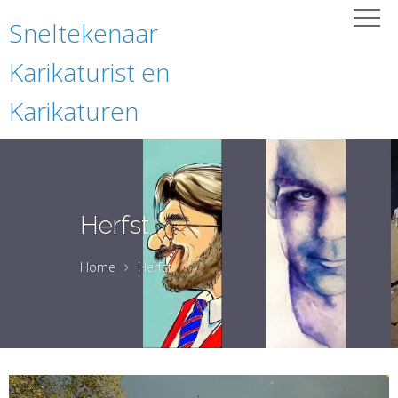
Sneltekenaar
Karikaturist en
Karikaturen
Herfst
Home
Herfst