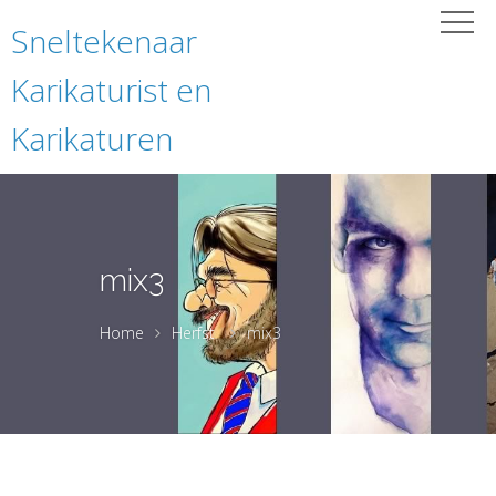
Sneltekenaar
Karikaturist en
Karikaturen
mix3
Home
Herfst
mix3