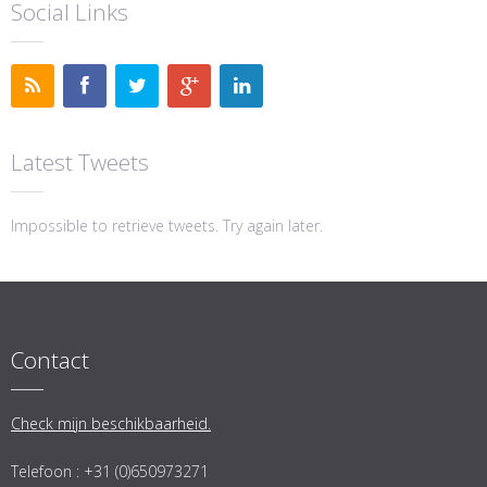
Social Links
Latest Tweets
Impossible to retrieve tweets. Try again later.
Contact
Check mijn beschikbaarheid.
Telefoon : +31 (0)650973271