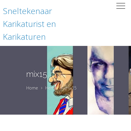
Sneltekenaar
Karikaturist en
Karikaturen
mix15
Home
Herfst
mix15