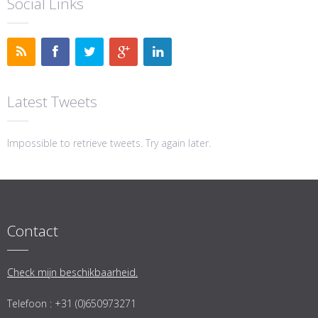
Social Links
Latest Tweets
Impossible to retrieve tweets. Try again later.
Contact
Check mijn beschikbaarheid.
Telefoon : +31 (0)650973271