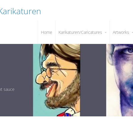
 Karikaturen
Home
Karikaturen/Caricatures
Artworks
hot sauce