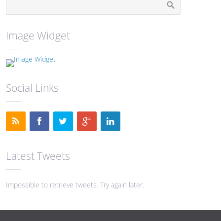
Image Widget
Social Links
Latest Tweets
Impossible to retrieve tweets. Try again later.