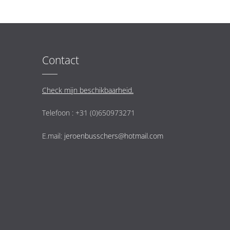
Contact
Check mijn beschikbaarheid.
Telefoon : +31 (0)650973271
E.mail:
jeroenbusschers@hotmail.com