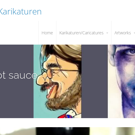
 Karikaturen
Home
Karikaturen/Caricatures
Artworks
ot sauce