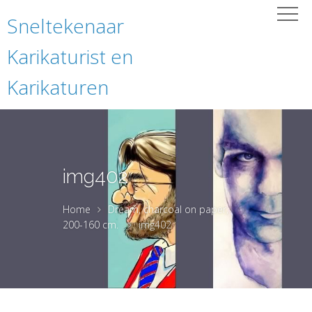
Sneltekenaar
Karikaturist en
Karikaturen
img402
Home
Dream, charcoal on paper,
200-160 cm.
img402