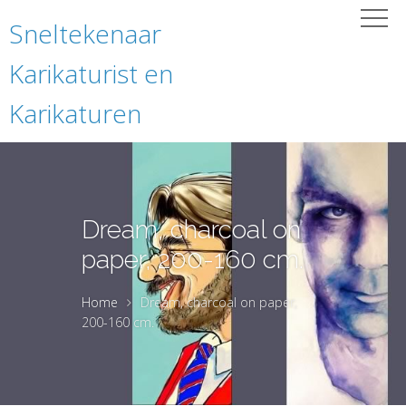
Sneltekenaar
Karikaturist en
Karikaturen
Dream, charcoal on
paper, 200-160 cm.
Home
Dream, charcoal on paper,
200-160 cm.