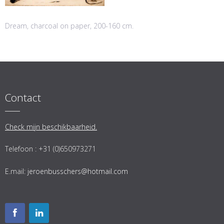
Dream, charcoal on paper, 200-160 cm.
Contact
Check mijn beschikbaarheid.
Telefoon : +31 (0)650973271
E.mail:
jeroenbusschers@hotmail.com