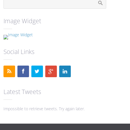
Image Widget
Social Links
Latest Tweets
Impossible to retrieve tweets. Try again later.