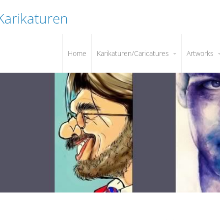
 Karikaturen
Home
Karikaturen/Caricatures
Artworks