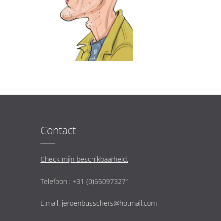
Contact
Check mijn beschikbaarheid.
Telefoon : +31 (0)650973271
E.mail:
jeroenbusschers@hotmail.com