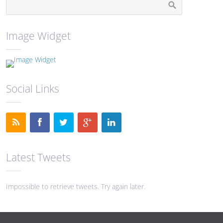
Image Widget
Social Links
Latest Tweets
Impossible to retrieve tweets. Try again later.