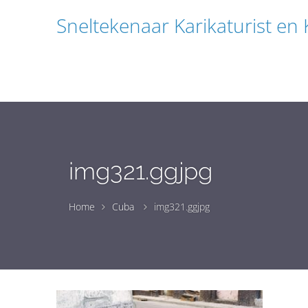
Sneltekenaar Karikaturist en
img321.ggjpg
Home
Cuba
img321.ggjpg