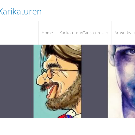
 Karikaturen
Home
Karikaturen/Caricatures
Artworks