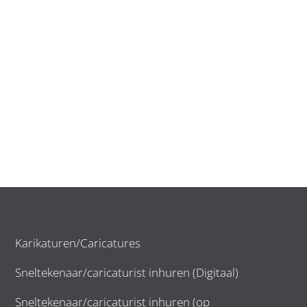
Karikaturen/Caricatures
Sneltekenaar/caricaturist inhuren (Digitaal)
Sneltekenaar/caricaturist inhuren (op