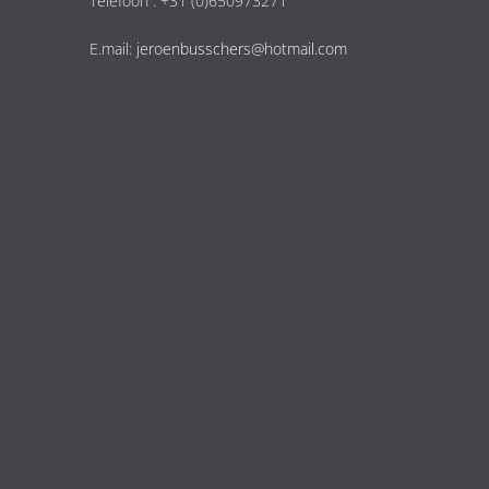
Telefoon : +31 (0)650973271
E.mail:
jeroenbusschers@hotmail.com