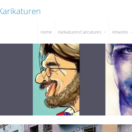
 Karikaturen
Home
Karikaturen/Caricatures
Artworks