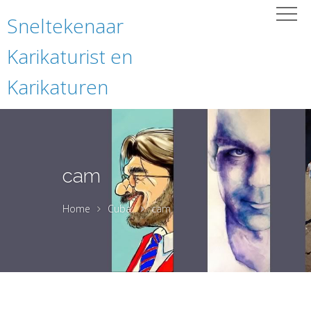
Sneltekenaar
Karikaturist en
Karikaturen
cam
Home
Cuba
cam