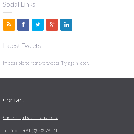
Social Links
Latest Tweets
Impossible to retrieve tweets. Try again later.
Contact
Check mijn beschikbaarheid.
Telefoon : +31 (0)650973271