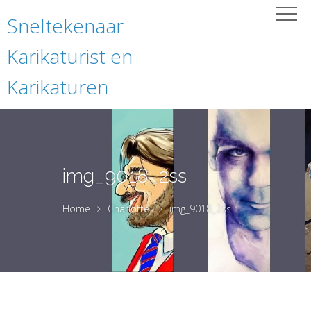
Sneltekenaar
Karikaturist en
Karikaturen
img_9018_2ss
Home
Charlotte
img_9018_2ss