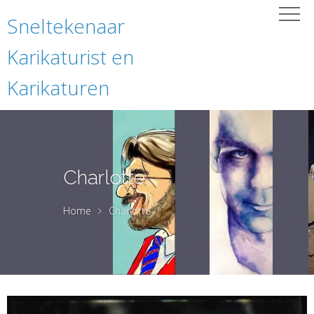
Sneltekenaar
Karikaturist en
Karikaturen
Charlotte
Home
Charlotte