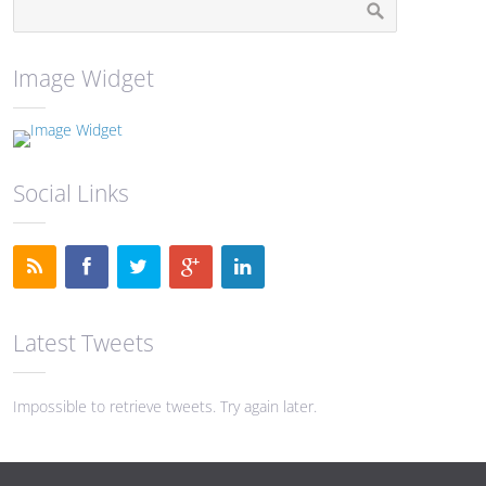
Image Widget
Social Links
Latest Tweets
Impossible to retrieve tweets. Try again later.