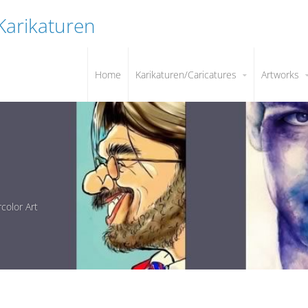
 Karikaturen
Home
Karikaturen/Caricatures
Artworks
color Art