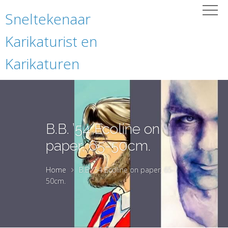
Sneltekenaar
Karikaturist en
Karikaturen
B.B. ’54 Ecoline on
paper, 65-50cm.
Home
B.B. ’54 Ecoline on paper, 65-
50cm.