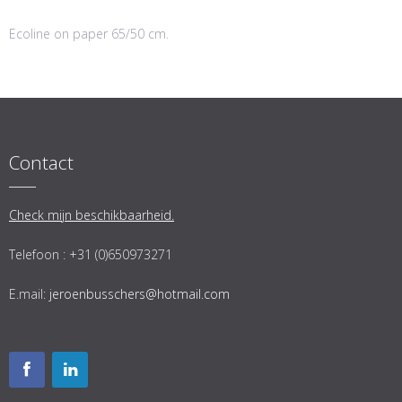
Ecoline on paper 65/50 cm.
Contact
Check mijn beschikbaarheid.
Telefoon : +31 (0)650973271
E.mail:
jeroenbusschers@hotmail.com